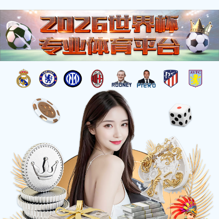
注册入口
开云体育，值得信赖的数字体育
平台
自创立以来，平台始终坚持“以技术驱动体验、以数据构建价
值”为核心理念，专注打造一个安全、高效、智能的体育赛事
服务生态系统。 十余年深耕亚洲市场，我们的服务网络覆盖
多个国家与地区，赢得了数百万用户的信赖与支持。
作为领先的
开云体育
平台，我们融合全球架构与赛事
数据接口，构建覆盖体育赛事、数据推送、互动分析
的多元服务体系。 平台支持 PC、H5、APP 多端接
入，并配备防劫持机制与加速网络，保障在不同网络