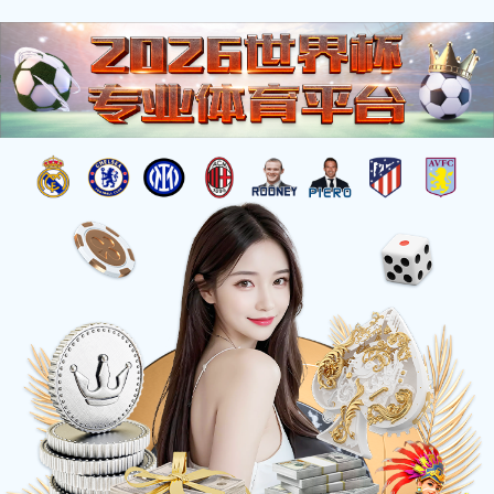
注册入口
隐私政策说明
1. 引言与声明
本平台致力于打造一个值得信赖的开云体育赛事直播空
间，我们重视用户信息的保密与使用安全。使用服务即
代表您已了解并接受本政策的所有内容。
2. 我们收集的信息