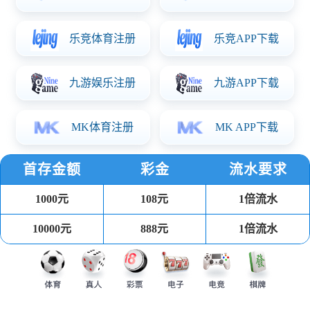
5. 用户权利
您可随时查看、修改、删除自己的信息，或撤销定位、
通知等授权，也可申请注销账号以终止服务。
6. 联系我们
若您在使用过程中有隐私相关疑问或建议，请通过
support@26x16.com 与我们取得联系，我们会尽快处
理。
荣誉与奖项
开云体育 致力于为用户提供优质的体育赛事服务，平台在安