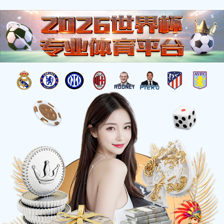
注册入口
开云体育
APP与网页版入口｜
畅享全球体育赛事与数据服务
欢迎访问
开云体育
，提供全面覆盖足球、篮
球、电竞等项目的赛事资讯与数据内容， 支持
APP下载
与
网页使用
，每日同步更新千场比
赛，聚焦热门体育内容， 助您轻松获取赛事动
态，掌握比赛节奏。
手机App
网页版