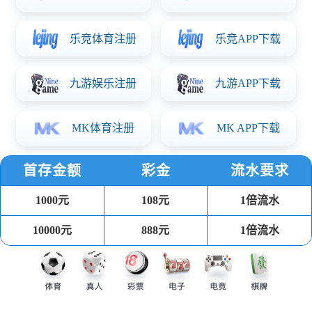
主帅谢晖上任后，球队的战术面貌焕然一新，尤其是
其标志性的“压着打”策略，迅速激活了这支此前深陷
低迷的劲旅。两连胜不仅让亚泰暂时摆脱了积分榜的
尴尬位置，更让外界对这位性格教练的执教能力刮目
相看，但如何在漫长的赛季中保持这股势头，仍是摆
在谢晖面前的严峻考验。